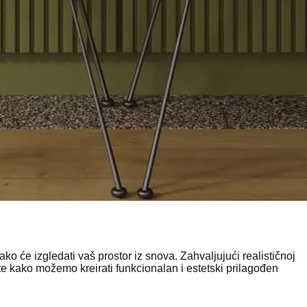
kako će izgledati vaš
prostor iz snova
. Zahvaljujući
realističnoj
ijte kako možemo kreirati
funkcionalan i estetski prilagođen