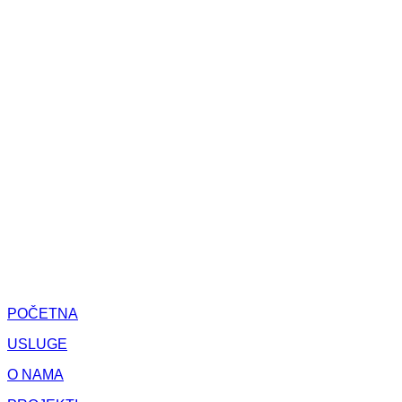
POČETNA
USLUGE
O NAMA