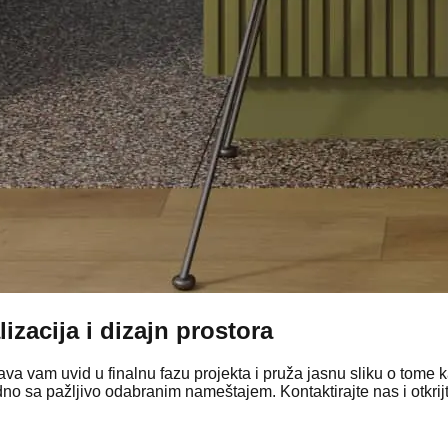
lizacija i dizajn prostora
ava vam uvid u
finalnu fazu projekta
i pruža jasnu sliku o tome 
edno sa
pažljivo odabranim nameštajem
. Kontaktirajte nas i otkr