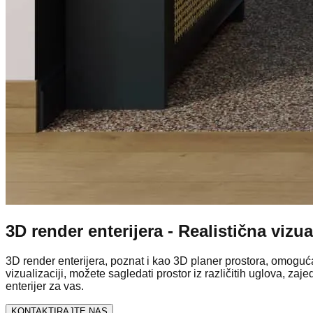
3D render enterijera - Realistična vizua
3D render enterijera
, poznat i kao
3D planer prostora
, omoguć
vizualizaciji
, možete sagledati prostor iz različitih uglova, zaj
enterijer
za vas.
KONTAKTIRAJTE NAS